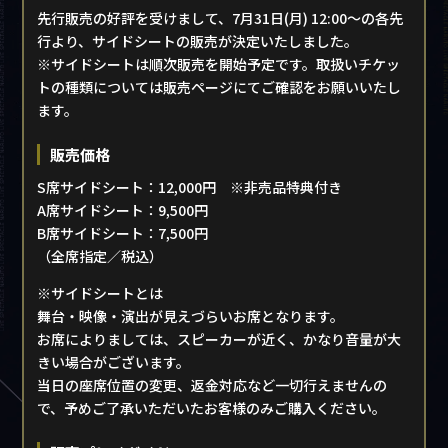
先行販売の好評を受けまして、7月31日(月) 12:00～の各先
行より、サイドシートの販売が決定いたしました。
※サイドシートは順次販売を開始予定です。取扱いチケッ
トの種類については販売ページにてご確認をお願いいたし
ます。
販売価格
S席サイドシート：12,000円 ※非売品特典付き
A席サイドシート：9,500円
B席サイドシート：7,500円
（全席指定／税込）
※サイドシートとは
舞台・映像・演出が見えづらいお席となります。
お席によりましては、スピーカーが近く、かなり音量が大
きい場合がございます。
TOP
当日の座席位置の変更、返金対応など一切行えませんの
トップ
で、予めご了承いただいたお客様のみご購入ください。
NEWS
>