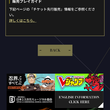
販売プレイガイド
ニュース
CAST/STAFF
下記ページの「チケット先行販売」情報をご参照くださ
キャスト/スタッフ
い。
SCHEDULE/TICKET
詳しくはこちら。
スケジュール/チケット
MOVIE
ムービー
STREAMING
BACK
ストリーミング
GOODS
グッズ
Blu-ray&DVD
ブルーレイ＆DVD
GUIDE
ガイド